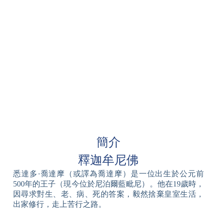
簡介
釋迦牟尼佛
悉達多·喬達摩（或譯為喬達摩）是一位出生於公元前
500年的王子（現今位於尼泊爾藍毗尼）。他在19歲時，
因尋求對生、老、病、死的答案，毅然捨棄皇室生活，
出家修行，走上苦行之路。