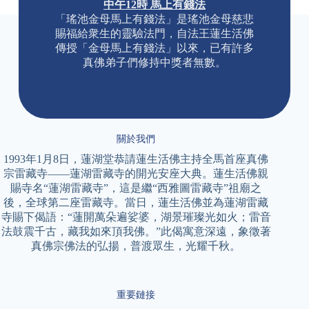
中午12時 馬上有錢法
「瑤池金母馬上有錢法」是瑤池金母慈悲
賜福給衆生的靈驗法門，自法王蓮生活佛
傳授「金母馬上有錢法」以來，已有許多
真佛弟子們修持中獎者無數。
關於我們
1993年1月8日，蓮湖堂恭請蓮生活佛主持全馬首座真佛
宗雷藏寺——蓮湖雷藏寺的開光安座大典。蓮生活佛親
賜寺名“蓮湖雷藏寺”，這是繼“西雅圖雷藏寺”祖廟之
後，全球第二座雷藏寺。當日，蓮生活佛並為蓮湖雷藏
寺賜下偈語：“蓮開萬朵遍娑婆，湖景璀璨光如火；雷音
法鼓震千古，藏我如來頂我佛。”此偈寓意深遠，象徵著
真佛宗佛法的弘揚，普渡眾生，光耀千秋。
重要鏈接