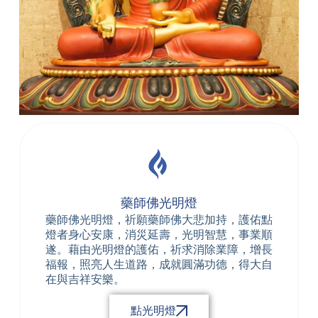
藥
師
佛
藥師佛光明燈
藥師佛光明燈，祈願藥師佛大悲加持，護佑點
燈者身心安康，消災延壽，光明智慧，事業順
遂。藉由光明燈的護佑，祈求消除業障，增長
福報，照亮人生道路，成就圓滿功德，得大自
在與吉祥安樂。
點光明燈