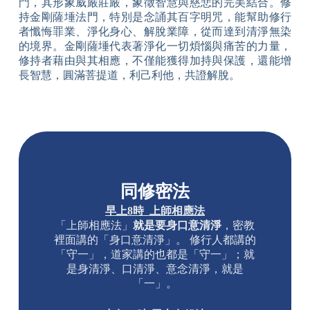
門，其形象威嚴莊嚴，象徵智慧與慈悲的完美結合。修
持金剛薩埵法門，特別是念誦其百字明咒，能幫助修行
者懺悔罪業、淨化身心、解脫業障，從而達到清淨無染
的境界。金剛薩埵代表著淨化一切煩惱與痛苦的力量，
修持者藉由與其相應，不僅能獲得加持與保護，還能增
長智慧，圓滿菩提道，利己利他，共證解脫。
同修密法
早上8時 上師相應法
「上師相應法」
就是要身口意清淨
，密教
裡面講的「身口意清淨」。 修行人都講的
「守一」，道家講的也都是「守一」；就
是身清淨、口清淨、意念清淨，就是
「一」。