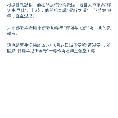
根據佛教記載，他在36歲時證得覺悟，被世人尊稱為“釋
迦牟尼佛”。此後，他開始宣講“覺醒之道”，並持續49
年，直至涅槃。
大乘佛教與金剛乘佛教均尊奉“釋迦牟尼佛”為主要的教
導者。
這也是蓮生活佛於1987年6月27日賜予堂號“蓮湖堂”，並
賜贈“釋迦牟尼佛金身”一尊作為蓮湖堂創堂主尊。