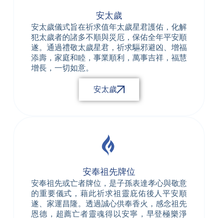
安太歲
安太歲儀式旨在祈求值年太歲星君護佑，化解
犯太歲者的諸多不順與災厄，保佑全年平安順
遂。通過禮敬太歲星君，祈求驅邪避凶、增福
添壽，家庭和睦，事業順利，萬事吉祥，福慧
增長，一切如意。
安太歲
安奉祖先牌位
安奉祖先或亡者牌位，是子孫表達孝心與敬意
的重要儀式，藉此祈求祖靈庇佑後人平安順
遂、家運昌隆。透過誠心供奉香火，感念祖先
恩德，超薦亡者靈魂得以安寧，早登極樂淨