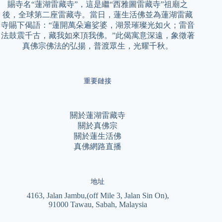
賜寺名“蓮湖雷藏寺”，這是繼“西雅圖雷藏寺”祖廟之
後，全球第二座雷藏寺。當日，蓮生活佛並為蓮湖雷藏
寺賜下偈語：“蓮開萬朵遍娑婆，湖景璀璨光如火；雷音
法鼓震千古，藏我如來頂我佛。”此偈寓意深遠，象徵著
真佛宗佛法的弘揚，普渡眾生，光耀千秋。
重要鏈接
關於蓮湖雷藏寺
關於真佛宗
關於蓮生活佛
真佛網路直播
地址
4163, Jalan Jambu,(off Mile 3, Jalan Sin On),
91000 Tawau, Sabah, Malaysia