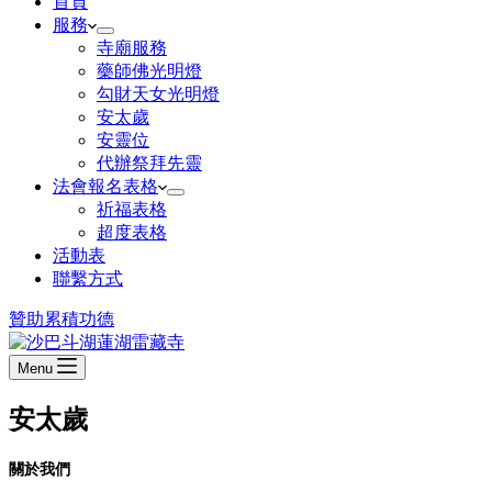
首頁
服務
寺廟服務
藥師佛光明燈
勾財天女光明燈
安太歲
安靈位
代辦祭拜先靈
法會報名表格
祈福表格
超度表格
活動表
聯繫方式
贊助
累積功德
Menu
安太歲
關於我們