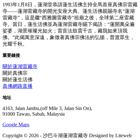
1993年1月8日，蓮湖堂恭請蓮生活佛主持全馬首座真佛宗雷藏
寺——蓮湖雷藏寺的開光安座大典。蓮生活佛親賜寺名“蓮湖
雷藏寺”，這是繼“西雅圖雷藏寺”祖廟之後，全球第二座雷藏
寺。當日，蓮生活佛並為蓮湖雷藏寺賜下偈語：“蓮開萬朵遍
娑婆，湖景璀璨光如火；雷音法鼓震千古，藏我如來頂我
佛。”此偈寓意深遠，象徵著真佛宗佛法的弘揚，普渡眾生，
光耀千秋。
重要鏈接
關於蓮湖雷藏寺
關於真佛宗
關於蓮生活佛
真佛網路直播
地址
4163, Jalan Jambu,(off Mile 3, Jalan Sin On),
91000 Tawau, Sabah, Malaysia
Google Maps
Copyright © 2026 - 沙巴斗湖蓮湖雷藏寺 Designed by Liteweb