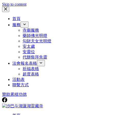
Skip to content
首頁
服務
寺廟服務
藥師佛光明燈
勾財天女光明燈
安太歲
安靈位
代辦祭拜先靈
法會報名表格
祈福表格
超度表格
活動表
聯繫方式
贊助
累積功德