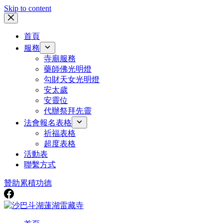
Skip to content
首頁
服務
寺廟服務
藥師佛光明燈
勾財天女光明燈
安太歲
安靈位
代辦祭拜先靈
法會報名表格
祈福表格
超度表格
活動表
聯繫方式
贊助
累積功德