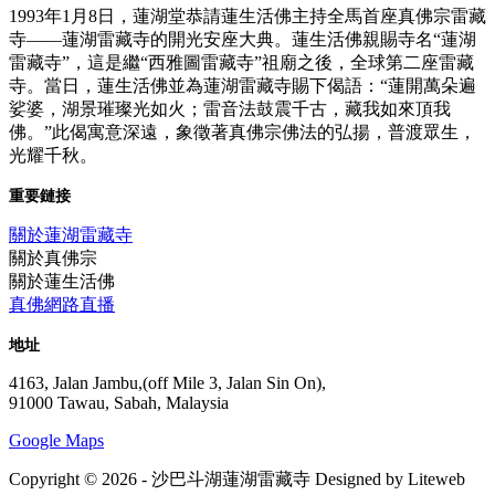
1993年1月8日，蓮湖堂恭請蓮生活佛主持全馬首座真佛宗雷藏
寺——蓮湖雷藏寺的開光安座大典。蓮生活佛親賜寺名“蓮湖
雷藏寺”，這是繼“西雅圖雷藏寺”祖廟之後，全球第二座雷藏
寺。當日，蓮生活佛並為蓮湖雷藏寺賜下偈語：“蓮開萬朵遍
娑婆，湖景璀璨光如火；雷音法鼓震千古，藏我如來頂我
佛。”此偈寓意深遠，象徵著真佛宗佛法的弘揚，普渡眾生，
光耀千秋。
重要鏈接
關於蓮湖雷藏寺
關於真佛宗
關於蓮生活佛
真佛網路直播
地址
4163, Jalan Jambu,(off Mile 3, Jalan Sin On),
91000 Tawau, Sabah, Malaysia
Google Maps
Copyright © 2026 - 沙巴斗湖蓮湖雷藏寺 Designed by Liteweb