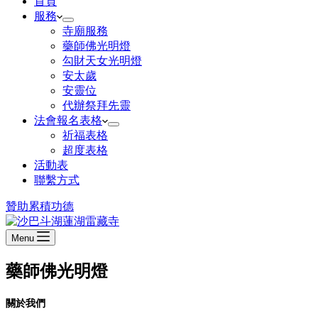
首頁
服務
寺廟服務
藥師佛光明燈
勾財天女光明燈
安太歲
安靈位
代辦祭拜先靈
法會報名表格
祈福表格
超度表格
活動表
聯繫方式
贊助
累積功德
Menu
藥師佛光明燈
關於我們