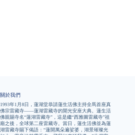
關於我們
1993年1月8日，蓮湖堂恭請蓮生活佛主持全馬首座真
佛宗雷藏寺——蓮湖雷藏寺的開光安座大典。蓮生活
佛親賜寺名“蓮湖雷藏寺”，這是繼“西雅圖雷藏寺”祖
廟之後，全球第二座雷藏寺。當日，蓮生活佛並為蓮
湖雷藏寺賜下偈語：“蓮開萬朵遍娑婆，湖景璀璨光